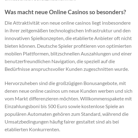
Was macht neue Online Casinos so besonders?
Die Attraktivität von neue online casinos liegt insbesondere
in ihrer zeitgemäßen technologischen Infrastruktur und den
innovativen Spielkonzepten, die etablierte Anbieter oft nicht
bieten können. Deutsche Spieler profitieren von optimierten
mobilen Plattformen, blitzschnellen Auszahlungen und einer
benutzerfreundlichen Navigation, die speziell auf die
Bedürfnisse anspruchsvoller Kunden zugeschnitten wurde.
Hervorzuheben sind die großzügigen Bonusangebote, mit
denen neue online casinos um neue Kunden werben und sich
vom Markt differenzieren möchten. Willkommenspakete mit
Einzahlungsboni bis 500 Euro sowie kostenlose Spiele an
populären Automaten gehören zum Standard, während die
Umsatzbedingungen häufig fairer gestaltet sind als bei
etablierten Konkurrenten.