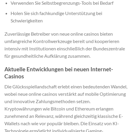
Verwenden Sie Selbstbegrenzungs-Tools bei Bedarf
Holen Sie sich fachkundige Unterstützung bei
Schwierigkeiten
Zuverlässige Betreiber von neue online casinos bieten
umfangreiche Kontrollwerkzeuge bereit und kooperieren
intensiv mit Institutionen einschließlich der Bundeszentrale
für gesundheitliche Aufklärung zusammen.
Aktuelle Entwicklungen bei neuen Internet-
Casinos
Die Glücksspiellandschaft erlebt einen bedeutenden Wandel,
wobei neue online casinos verstärkt auf mobile Optimierung
und innovative Zahlungsmethoden setzen.
Kryptowährungen wie Bitcoin und Ethereum erlangen
zunehmend an Relevanz, während gleichzeitig klassische E-
Wallets nach wie vor populär bleiben. Die Einsatz von KI-
Technologie ermöglicht individualisierte Gaming-