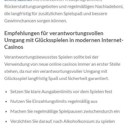
Rückerstattungsangeboten und regelmäßigen Nachladeboni,
die langfristig für zusätzlichen Spielspaß und bessere
Gewinnchancen sorgen können.
Empfehlungen für verantwortungsvollen
Umgang mit Glücksspielen in modernen Internet-
Casinos
Verantwortungsbewusstes Spielen sollte bei der
Verwendung von neue online casinos immer an erster Stelle
stehen, da nur ein verantwortungsvoller Umgang mit
Glücksspiel langfristig Spaß und Sicherheit garantiert.
Setzen Sie klare Ausgabenlimits vor dem Spielen fest
Nutzen Sie Einzahlungslimits regelmäßig aus
Machen Sie regelmäßige Spielpausen zwischendurch ein
Verzichten Sie darauf, nach Alkoholkonsum zu spielen