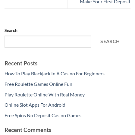
Make Your First Deposit
Search
SEARCH
Recent Posts
How To Play Blackjack In A Casino For Beginners
Free Roulette Games Online Fun
Play Roulette Online With Real Money
Online Slot Apps For Android
Free Spins No Deposit Casino Games
Recent Comments